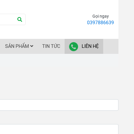
Gọi ngay
0397886639
SẢN PHẨM
TIN TỨC
LIÊN HỆ