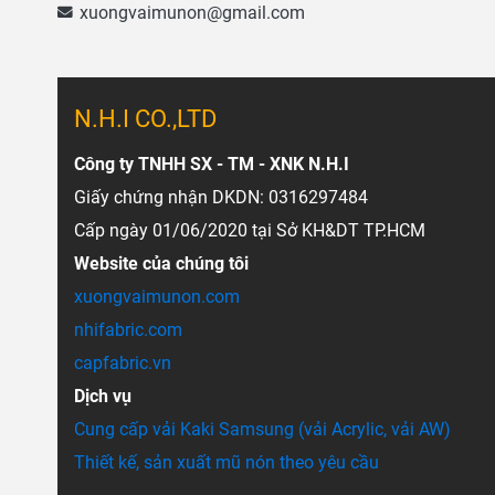
xuongvaimunon@gmail.com
N.H.I CO.,LTD
Công ty TNHH SX - TM - XNK N.H.I
Giấy chứng nhận DKDN: 0316297484
Cấp ngày 01/06/2020 tại Sở KH&DT TP.HCM
Website của chúng tôi
xuongvaimunon.com
nhifabric.com
capfabric.vn
Dịch vụ
Cung cấp vải Kaki Samsung (vải Acrylic, vải AW)
Thiết kế, sản xuất mũ nón theo yêu cầu