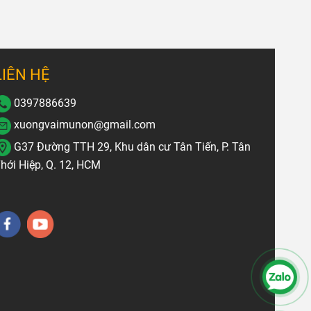
LIÊN HỆ
0397886639
xuongvaimunon@gmail.com
G37 Đường TTH 29, Khu dân cư Tân Tiến, P. Tân
hới Hiệp, Q. 12, HCM