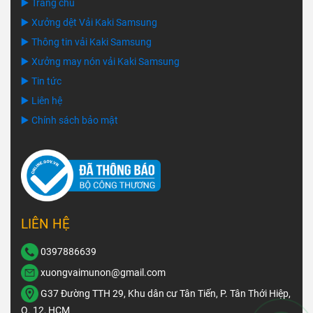
▶️ Trang chủ
▶️ Xưởng dệt Vải Kaki Samsung
▶️ Thông tin vải Kaki Samsung
▶️ Xưởng may nón vải Kaki Samsung
▶️ Tin tức
▶️ Liên hệ
▶️ Chính sách bảo mật
LIÊN HỆ
0397886639
xuongvaimunon@gmail.com
G37 Đường TTH 29, Khu dân cư Tân Tiến, P. Tân Thới Hiệp,
Q. 12, HCM