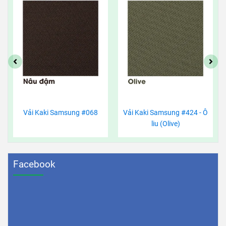
Vải Kaki Samsung #068
Vải Kaki Samsung #424 - Ô
liu (Olive)
Facebook