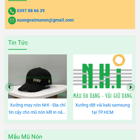
0397 88 66 39
xuongvaimunon@gmail.com
Tin Tức
Xưởng may nón NHI - Địa chỉ
Xưởng dệt vải kaki samsung
Ũ
tin cậy cho mũ nón kết in năm
tại TP.HCM
sinh độc đáo
Mẫu Mũ Nón