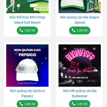
Nón thể thao BRG Kings
Nón quảng cáo Bia Saigon
Island Golf Resort
Special
Liên hệ
Liên hệ
Nón quảng cáo Suntory
Nón kết quảng cáo Bia
Pepsico
Budweiser
Liên hệ
Liên hệ