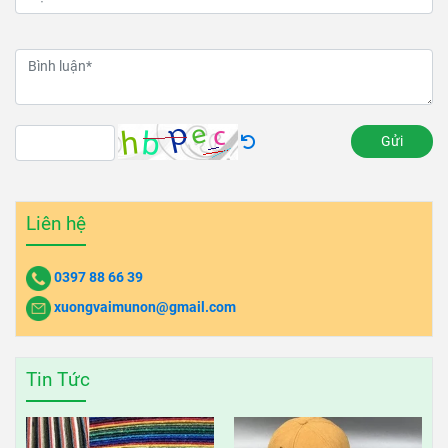
Gửi
Liên hệ
0397 88 66 39
xuongvaimunon@gmail.com
Tin Tức