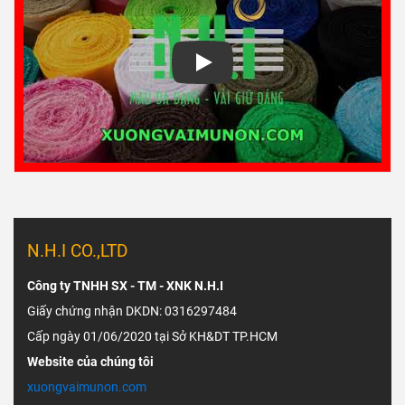
Play
N.H.I CO.,LTD
Công ty TNHH SX - TM - XNK N.H.I
Giấy chứng nhận DKDN: 0316297484
Cấp ngày 01/06/2020 tại Sở KH&DT TP.HCM
Website của chúng tôi
xuongvaimunon.com