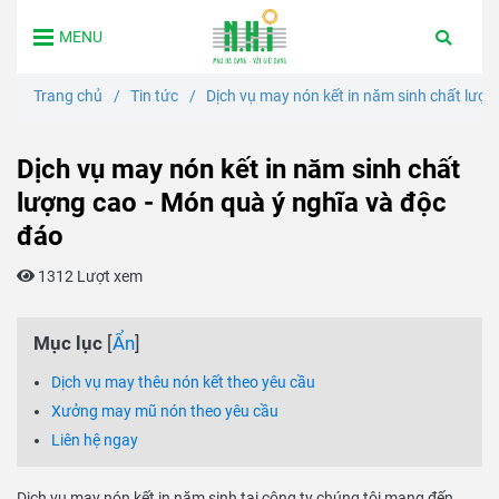
MENU
Trang chủ
/
Tin tức
/
Dịch vụ may nón kết in năm sinh chất lượn
Dịch vụ may nón kết in năm sinh chất
lượng cao - Món quà ý nghĩa và độc
đáo
1312 Lượt xem
Mục lục
[
Ẩn
]
Dịch vụ may thêu nón kết theo yêu cầu
Xưởng may mũ nón theo yêu cầu
Liên hệ ngay
Dịch vụ may nón kết in năm sinh tại công ty chúng tôi mang đến