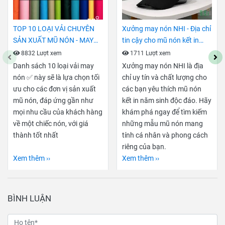
TOP 10 LOẠI VẢI CHUYÊN
Xưởng may nón NHI - Địa chỉ
SẢN XUẤT MŨ NÓN - MAY
tin cậy cho mũ nón kết in
MŨ NÓN
năm sinh độc đáo
8832 Lượt xem
1711 Lượt xem
Danh sách 10 loại vải may
Xưởng may nón NHI là địa
nón ✅ này sẽ là lựa chọn tối
chỉ uy tín và chất lượng cho
ưu cho các đơn vị sản xuất
các bạn yêu thích mũ nón
mũ nón, đáp ứng gần như
kết in năm sinh độc đáo. Hãy
mọi nhu cầu của khách hàng
khám phá ngay để tìm kiếm
về một chiếc nón, với giá
những mẫu mũ nón mang
thành tốt nhất
tính cá nhân và phong cách
riêng của bạn.
Xem thêm ››
Xem thêm ››
BÌNH LUẬN