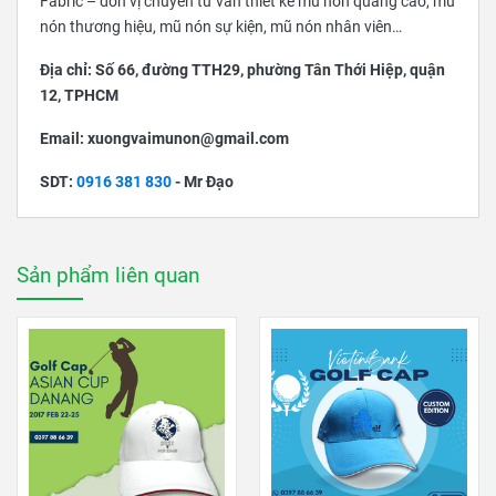
Fabric – đơn vị chuyên tư vấn thiết kế mũ nón quảng cáo, mũ
nón thương hiệu, mũ nón sự kiện, mũ nón nhân viên…
Địa chỉ: Số 66, đường TTH29, phường Tân Thới Hiệp, quận
12, TPHCM
Email: xuongvaimunon@gmail.com
SDT:
0916 381 830
- Mr Đạo
Sản phẩm liên quan