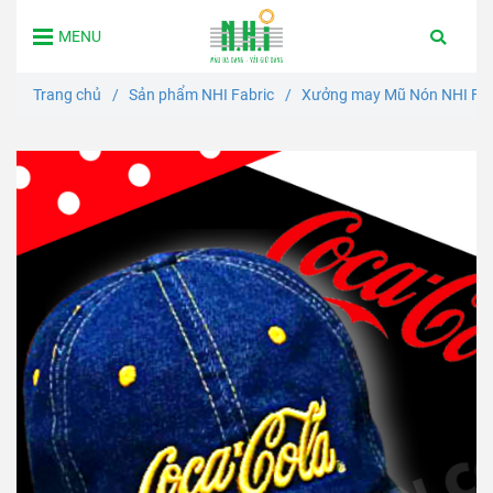
MENU
Trang chủ
/
Sản phẩm NHI Fabric
/
Xưởng may Mũ Nón NHI FaB