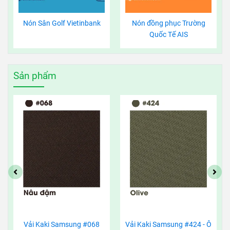
Nón Sân Golf Vietinbank
Nón đồng phục Trường
Quốc Tế AIS
Sản phẩm
Vải Kaki Samsung #068
Vải Kaki Samsung #424 - Ô