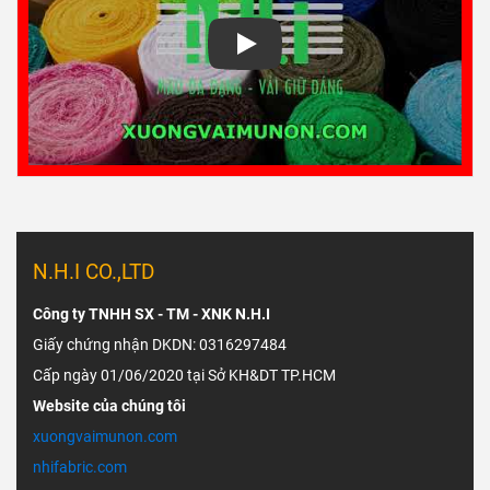
Play
N.H.I CO.,LTD
Công ty TNHH SX - TM - XNK N.H.I
Giấy chứng nhận DKDN: 0316297484
Cấp ngày 01/06/2020 tại Sở KH&DT TP.HCM
Website của chúng tôi
xuongvaimunon.com
nhifabric.com