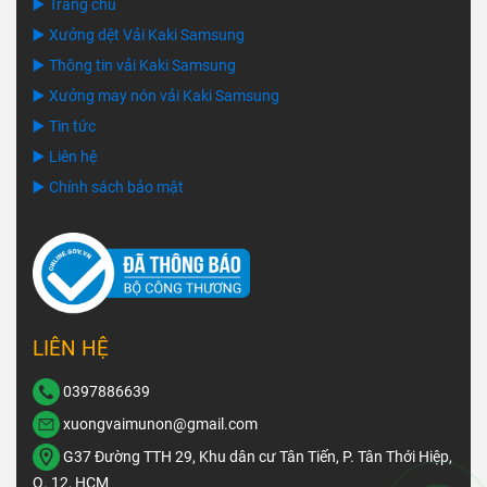
▶️ Trang chủ
▶️ Xưởng dệt Vải Kaki Samsung
▶️ Thông tin vải Kaki Samsung
▶️ Xưởng may nón vải Kaki Samsung
▶️ Tin tức
▶️ Liên hệ
▶️ Chính sách bảo mật
LIÊN HỆ
0397886639
xuongvaimunon@gmail.com
G37 Đường TTH 29, Khu dân cư Tân Tiến, P. Tân Thới Hiệp,
Q. 12, HCM