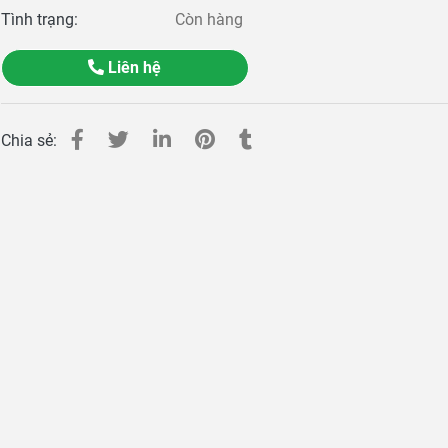
Tình trạng:
Còn hàng
Liên hệ
Chia sẻ:
g ty dệt vải may nón N.H.I Fabric
TOP 10 LOẠI VẢI CHUYÊ
MŨ NÓN - MAY M