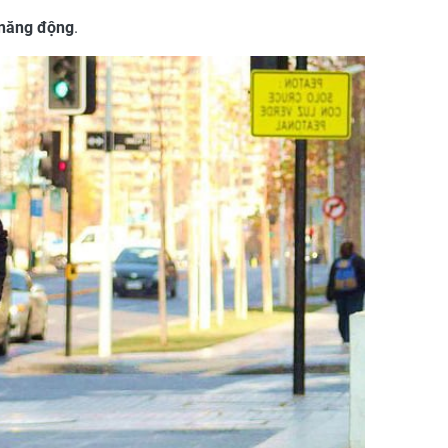
à năng động
.
Vải Kaki Samsung #107
Vải Kaki Samsung