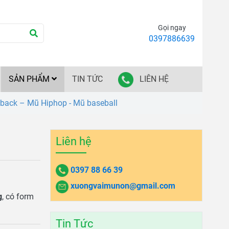
Gọi ngay
0397886639
SẢN PHẨM
TIN TỨC
LIÊN HỆ
ack – Mũ Hiphop - Mũ baseball
Liên hệ
0397 88 66 39
xuongvaimunon@gmail.com
g
, có form
Tin Tức