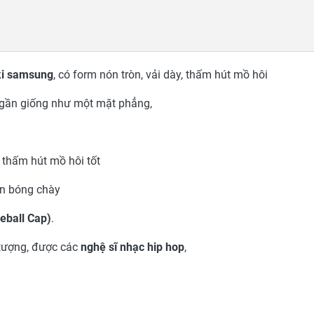
ki samsung
, có form nón tròn, vải dày, thấm hút mồ hôi
, gần giống như một mặt phẳng,
 thấm hút mồ hôi tốt
ên bóng chày
eball Cap)
.
n quảng cáo - Duyên Hà Resort
Nón sân Golf ASIA CU
Cam Ranh
2017
 tượng, được các
nghệ sĩ nhạc hip hop
,