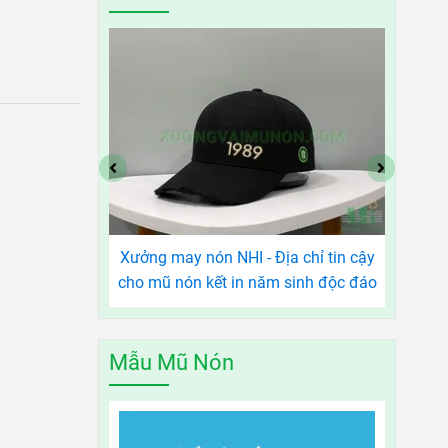
N SẢN XUẤT
Xưởng may nón NHI - Địa chỉ tin cậy
Xư
Ũ NÓN
cho mũ nón kết in năm sinh độc đáo
Mẫu Mũ Nón