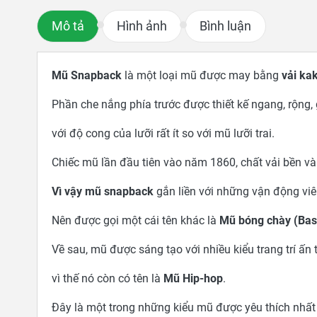
Mô tả
Hình ảnh
Bình luận
Mũ Snapback
là một loại mũ được may bằng
vải ka
Phần che nắng phía trước được thiết kế ngang, rộng
với độ cong của lưỡi rất ít so với mũ lưỡi trai.
Chiếc mũ lần đầu tiên vào năm 1860, chất vải bền và
Vì vậy mũ snapback
gắn liền với những vận động vi
Nên được gọi một cái tên khác là
Mũ bóng chày (Bas
SAN
Nón thể thao - Giải Golf VGA
Nó
Về sau, mũ được sáng tạo với nhiều kiểu trang trí ấn
vì thế nó còn có tên là
Mũ Hip-hop
.
Đây là một trong những kiểu mũ được yêu thích nhất