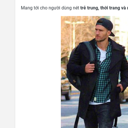
Mang tới cho người dùng nét
trẻ trung, thời trang v
g #113
Vải Kaki Samsung #039