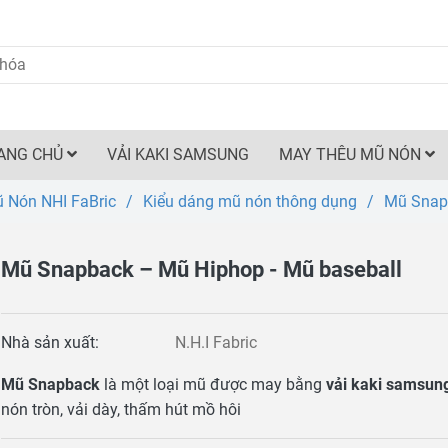
ANG CHỦ
VẢI KAKI SAMSUNG
MAY THÊU MŨ NÓN
 Nón NHI FaBric
/
Kiểu dáng mũ nón thông dụng
/
Mũ Snapb
Mũ Snapback – Mũ Hiphop - Mũ baseball
Nhà sản xuất:
N.H.I Fabric
Mũ Snapback
là một loại mũ được may bằng
vải kaki samsun
nón tròn, vải dày, thấm hút mồ hôi